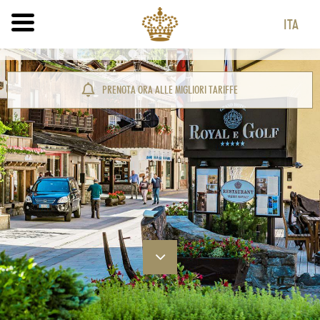
ITA
ITA
ENG
PRENOTA ORA ALLE MIGLIORI TARIFFE