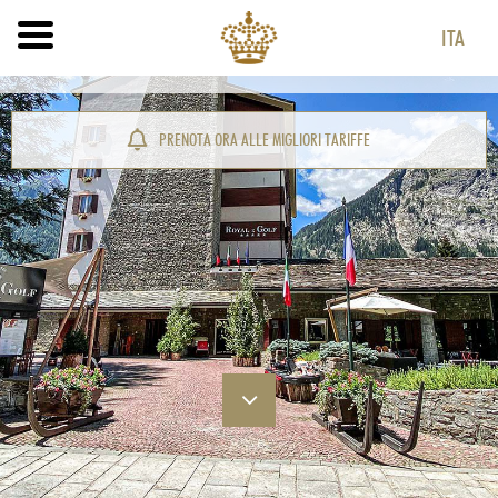
ITA
ITA
ENG
PRENOTA ORA ALLE MIGLIORI TARIFFE