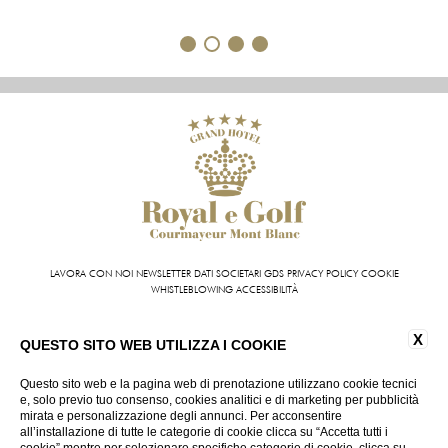
1
2
3
4
LAVORA CON NOI
NEWSLETTER
DATI SOCIETARI
GDS
PRIVACY POLICY
COOKIE
WHISTLEBLOWING
ACCESSIBILITÀ
Grand Hotel Royal e Golf | VIA ROMA 87 11013 COURMAYEUR (AO) - ITALY | T +39 0165 831
X
611 | FAX +39 0165 842 093
QUESTO SITO WEB UTILIZZA I COOKIE
INFO@HOTELROYALEGOLF.COM
| P.IVA 01140950070
CIN: IT007022AIYL6D9U76
Questo sito web e la pagina web di prenotazione utilizzano cookie tecnici
e, solo previo tuo consenso, cookies analitici e di marketing per pubblicità
mirata e personalizzazione degli annunci. Per acconsentire
VIRTUAL TOUR
all’installazione di tutte le categorie di cookie clicca su “Accetta tutti i