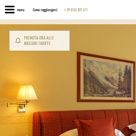
menu
Come raggiungerci
+39 0165 831 611
PRENOTA ORA ALLE
MIGLIORI TARIFFE