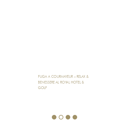
FUGA A COURMAYEUR – RELAX &
BENESSERE AL ROYAL HOTEL &
GOLF
1
2
3
4