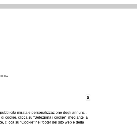
BILITÀ
165 842 093
X
 pubblicità mirata e personalizzazione degli annunci.
e di cookie, clicca su "Seleziona i cookie"; mediante la
ze, clicca su “Cookie” nel footer del sito web e della