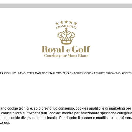
RA CON NOI
NEWSLETTER
DATI SOCIETARI
GDS
PRIVACY POLICY
COOKIE
WHISTLEBLOWING
ACCESSI
l Royal e Golf | VIA ROMA 87 11013 COURMAYEUR (AO) - ITALY | T +39 0165 831 611 | FAX +39 0
INFO@HOTELROYALEGOLF.COM
| P.IVA 01140950070
CIN: IT007022AIYL6D9U76
ano cookie tecnici e, solo previo tuo consenso, cookies analitici e di marketing per
di cookie clicca su “Accetta tutti i cookie” mentre per selezionare specifiche categori
one di cookie diversi da quelli tecnici. Per riaprire il banner e modificare le preferen
ca qui
.