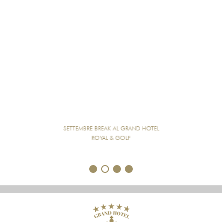
FUGA A COURMAYEUR – RELAX &
BENESSERE AL ROYAL HOTEL & GOLF
1
2
3
4