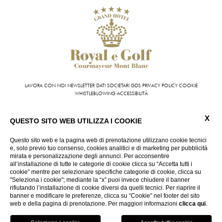
LAVORA CON NOI
NEWSLETTER
DATI SOCIETARI
GDS
PRIVACY POLICY
COOKIE
WHISTLEBLOWING
ACCESSIBILITÀ
Grand Hotel Royal e Golf | VIA ROMA 87 11013 COURMAYEUR (AO) - ITALY | T +39 0165 831
X
611 | FAX +39 0165 842 093
QUESTO SITO WEB UTILIZZA I COOKIE
INFO@HOTELROYALEGOLF.COM
| P.IVA 01140950070
CIN: IT007022AIYL6D9U76
Questo sito web e la pagina web di prenotazione utilizzano cookie tecnici
e, solo previo tuo consenso, cookies analitici e di marketing per pubblicità
mirata e personalizzazione degli annunci. Per acconsentire
VIRTUAL TOUR
all’installazione di tutte le categorie di cookie clicca su “Accetta tutti i
cookie” mentre per selezionare specifiche categorie di cookie, clicca su
"Seleziona i cookie"; mediante la “x” puoi invece chiudere il banner
rifiutando l’installazione di cookie diversi da quelli tecnici. Per riaprire il
banner e modificare le preferenze, clicca su “Cookie” nel footer del sito
web e della pagina di prenotazione. Per maggiori informazioni
clicca qui
.