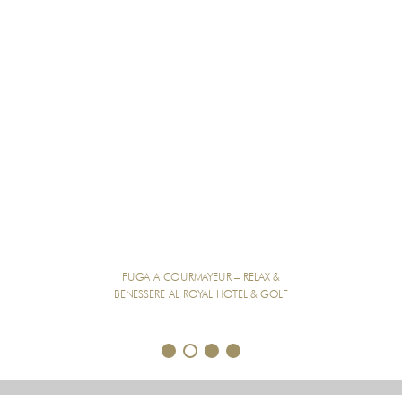
FUGA A COURMAYEUR – RELAX &
BENESSERE AL ROYAL HOTEL & GOLF
1
2
3
4