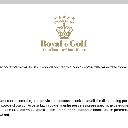
RA CON NOI
NEWSLETTER
DATI SOCIETARI
GDS
PRIVACY POLICY
COOKIE
WHISTLEBLOWING
ACCESSI
l Royal e Golf | VIA ROMA 87 11013 COURMAYEUR (AO) - ITALY | T +39 0165 831 611 | FAX +39 0
INFO@HOTELROYALEGOLF.COM
| P.IVA 01140950070
CIN: IT007022AIYL6D9U76
ano cookie tecnici e, solo previo tuo consenso, cookies analitici e di marketing per
di cookie clicca su “Accetta tutti i cookie” mentre per selezionare specifiche categori
one di cookie diversi da quelli tecnici. Per riaprire il banner e modificare le preferen
ca qui
.