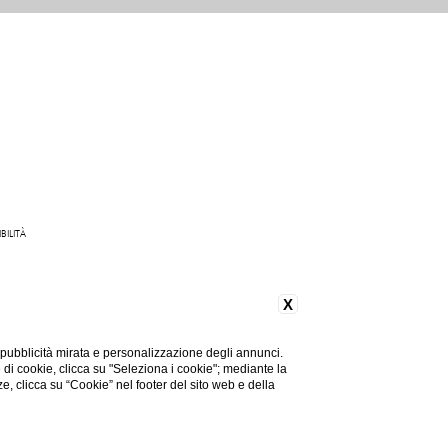
BILITÀ
165 842 093
X
 pubblicità mirata e personalizzazione degli annunci.
e di cookie, clicca su "Seleziona i cookie"; mediante la
ze, clicca su “Cookie” nel footer del sito web e della