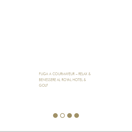
FUGA A COURMAYEUR – RELAX &
BENESSERE AL ROYAL HOTEL &
GOLF
1
2
3
4