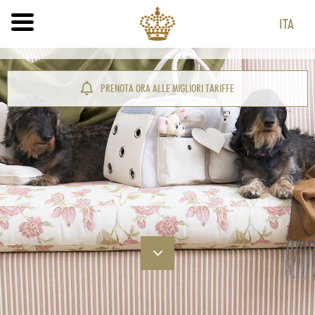
ITA
ITA
ENG
PRENOTA ORA ALLE MIGLIORI TARIFFE