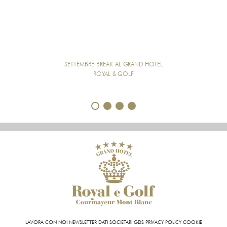
SETTEMBRE BREAK AL GRAND HOTEL
FU
ROYAL & GOLF
BEN
1
2
3
4
LAVORA CON NOI
NEWSLETTER
DATI SOCIETARI
GDS
PRIVACY POLICY
COOKIE