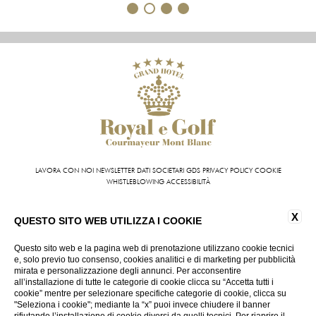
1
2
3
4
LAVORA CON NOI
NEWSLETTER
DATI SOCIETARI
GDS
PRIVACY POLICY
COOKIE
WHISTLEBLOWING
ACCESSIBILITÀ
Grand Hotel Royal e Golf | VIA ROMA 87 11013 COURMAYEUR (AO) - ITALY | T +39 0165 831
X
611 | FAX +39 0165 842 093
QUESTO SITO WEB UTILIZZA I COOKIE
INFO@HOTELROYALEGOLF.COM
| P.IVA 01140950070
CIN: IT007022AIYL6D9U76
Questo sito web e la pagina web di prenotazione utilizzano cookie tecnici
e, solo previo tuo consenso, cookies analitici e di marketing per pubblicità
mirata e personalizzazione degli annunci. Per acconsentire
VIRTUAL TOUR
all’installazione di tutte le categorie di cookie clicca su “Accetta tutti i
cookie” mentre per selezionare specifiche categorie di cookie, clicca su
"Seleziona i cookie"; mediante la “x” puoi invece chiudere il banner