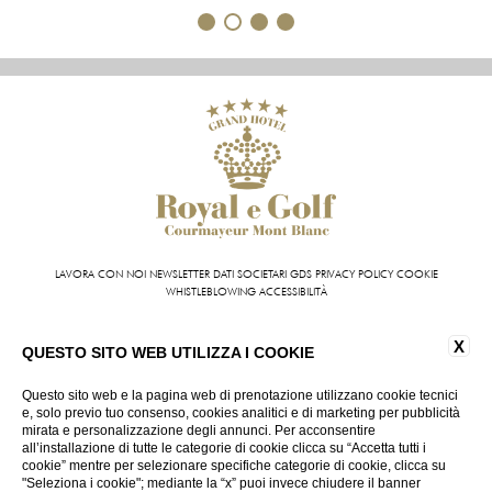
1
2
3
4
LAVORA CON NOI
NEWSLETTER
DATI SOCIETARI
GDS
PRIVACY POLICY
COOKIE
WHISTLEBLOWING
ACCESSIBILITÀ
Grand Hotel Royal e Golf | VIA ROMA 87 11013 COURMAYEUR (AO) - ITALY | T +39 0165 831
X
611 | FAX +39 0165 842 093
QUESTO SITO WEB UTILIZZA I COOKIE
INFO@HOTELROYALEGOLF.COM
| P.IVA 01140950070
CIN: IT007022AIYL6D9U76
Questo sito web e la pagina web di prenotazione utilizzano cookie tecnici
e, solo previo tuo consenso, cookies analitici e di marketing per pubblicità
mirata e personalizzazione degli annunci. Per acconsentire
VIRTUAL TOUR
all’installazione di tutte le categorie di cookie clicca su “Accetta tutti i
cookie” mentre per selezionare specifiche categorie di cookie, clicca su
"Seleziona i cookie"; mediante la “x” puoi invece chiudere il banner