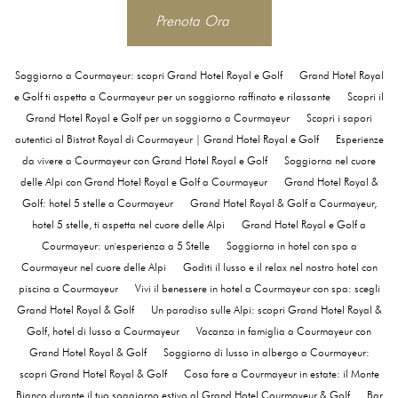
Prenota Ora
Soggiorno a Courmayeur: scopri Grand Hotel Royal e Golf
Grand Hotel Royal
e Golf ti aspetta a Courmayeur per un soggiorno raffinato e rilassante
Scopri il
Grand Hotel Royal e Golf per un soggiorno a Courmayeur
Scopri i sapori
autentici al Bistrot Royal di Courmayeur | Grand Hotel Royal e Golf
Esperienze
da vivere a Courmayeur con Grand Hotel Royal e Golf
Soggiorna nel cuore
delle Alpi con Grand Hotel Royal e Golf a Courmayeur
Grand Hotel Royal &
Golf: hotel 5 stelle a Courmayeur
Grand Hotel Royal & Golf a Courmayeur,
hotel 5 stelle, ti aspetta nel cuore delle Alpi
Grand Hotel Royal e Golf a
Courmayeur: un'esperienza a 5 Stelle
Soggiorna in hotel con spa a
Courmayeur nel cuore delle Alpi
Goditi il lusso e il relax nel nostro hotel con
piscina a Courmayeur
Vivi il benessere in hotel a Courmayeur con spa: scegli
Grand Hotel Royal & Golf
Un paradiso sulle Alpi: scopri Grand Hotel Royal &
Golf, hotel di lusso a Courmayeur
Vacanza in famiglia a Courmayeur con
Grand Hotel Royal & Golf
Soggiorno di lusso in albergo a Courmayeur:
scopri Grand Hotel Royal & Golf
Cosa fare a Courmayeur in estate: il Monte
Bianco durante il tuo soggiorno estivo al Grand Hotel Courmayeur & Golf
Bar