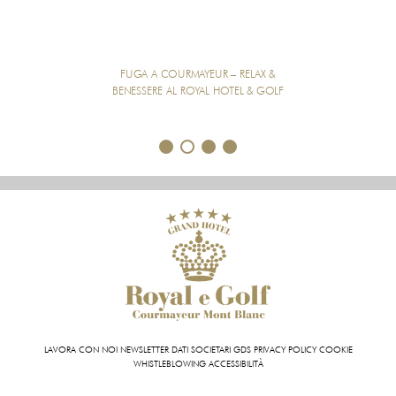
FUGA A COURMAYEUR – RELAX &
BENESSERE AL ROYAL HOTEL & GOLF
1
2
3
4
LAVORA CON NOI
NEWSLETTER
DATI SOCIETARI
GDS
PRIVACY POLICY
COOKIE
WHISTLEBLOWING
ACCESSIBILITÀ
Grand Hotel Royal e Golf | VIA ROMA 87 11013 COURMAYEUR (AO) - ITALY | T +39 0165 831