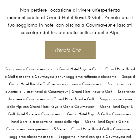
Non perdere l'occasione di vivere un'esperienza
indimenticabile al Grand Hotel Royal & Golf. Prenota ora il
tuo soggiorno in hotel con piscina a Courmayeur e lasciati
coccolare dal lusso e dalla bellezza delle Alpi!
Prenota Ora
Soggiorno a Courmayeur: scopri Grand Hotel Royal e Golf
Grand Hotel Royal
e Golf ti aspetta a Courmayeur per un soggiorno raffinato e rilassante
Scopri il
Grand Hotel Royal e Golf per un soggiorno a Courmayeur
Scopri i sapori
autentici al Bistrot Royal di Courmayeur | Grand Hotel Royal e Golf
Esperienze
da vivere a Courmayeur con Grand Hotel Royal e Golf
Soggiorna nel cuore
delle Alpi con Grand Hotel Royal e Golf a Courmayeur
Grand Hotel Royal &
Golf: hotel 5 stelle a Courmayeur
Grand Hotel Royal & Golf a Courmayeur,
hotel 5 stelle, ti aspetta nel cuore delle Alpi
Grand Hotel Royal e Golf a
Courmayeur: un'esperienza a 5 Stelle
Grand Hotel Royal Golf a Courmayeur:
soggiorno rilassante in spa
Soggiorna in hotel con spa a Courmayeur nel