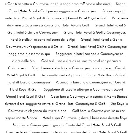
e Golf ti aspetta a Courmayeur per un soggiorno raffinato e rilassante
Scopri il
Grand Hotel Royal e Golf per un soggiorno a Courmayeur
Scopri i sapori
autentici al Bistrot Royal di Courmayeur | Grand Hotel Royal e Golf
Esperienze
da vivere a Courmayeur con Grand Hotel Royal e Golf
Grand Hotel Royal &
Golf: hotel 5 stelle a Courmayeur
Grand Hotel Royal & Golf a Courmayeur,
hotel 5 stelle, ti aspetta nel cuore delle Alpi
Grand Hotel Royal e Golf a
Courmayeur: un'esperienza a 5 Stelle
Grand Hotel Royal Golf a Courmayeur:
soggiorno rilassante in spa
Soggiorna in hotel con spa a Courmayeur nel
cuore delle Alpi
Goditi il lusso e il relax nel nostro hotel con piscina a
Courmayeur
Vivi il benessere in hotel a Courmayeur con spa: scegli Grand
Hotel Royal & Golf
Un paradiso sulle Alpi: scopri Grand Hotel Royal & Golf,
hotel di lusso a Courmayeur
Vacanza in famiglia a Courmayeur con Grand
Hotel Royal & Golf
Soggiorno di lusso in albergo a Courmayeur: scopri
Grand Hotel Royal & Golf
Cosa fare a Courmayeur in estate: il Monte Bianco
durante il tuo soggiorno estivo al Grand Hotel Courmayeur & Golf
Bar Royal a
Courmayeur, eleganza da vivere piano
Golf hotel a Courmayeur, lusso che
respira Monte Bianco
Hotel e spa Courmayeur, dove il benessere diventa Royal
Ristoranti a Courmayeur, il gusto raffinato del Grand Hotel Royal & Golf
Cosa vedere a Courmayeur, partendo dal fascino del Grand Hotel Royal & Golf