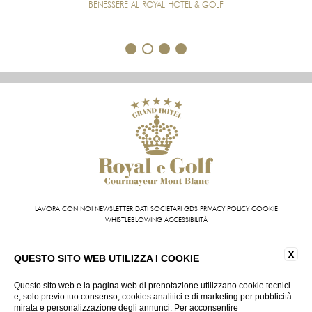
BENESSERE AL ROYAL HOTEL & GOLF
1
2
3
4
LAVORA CON NOI
NEWSLETTER
DATI SOCIETARI
GDS
PRIVACY POLICY
COOKIE
WHISTLEBLOWING
ACCESSIBILITÀ
Grand Hotel Royal e Golf | VIA ROMA 87 11013 COURMAYEUR (AO) - ITALY | T +39 0165 831
X
611 | FAX +39 0165 842 093
QUESTO SITO WEB UTILIZZA I COOKIE
INFO@HOTELROYALEGOLF.COM
| P.IVA 01140950070
CIN: IT007022AIYL6D9U76
Questo sito web e la pagina web di prenotazione utilizzano cookie tecnici
e, solo previo tuo consenso, cookies analitici e di marketing per pubblicità
mirata e personalizzazione degli annunci. Per acconsentire
VIRTUAL TOUR