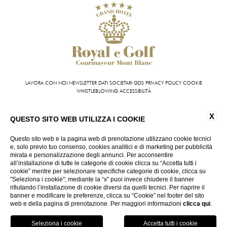
LAVORA CON NOI
NEWSLETTER
DATI SOCIETARI
GDS
PRIVACY POLICY
COOKIE
WHISTLEBLOWING
ACCESSIBILITÀ
Grand Hotel Royal e Golf | VIA ROMA 87 11013 COURMAYEUR (AO) - ITALY | T +39 0165 831
X
611 | FAX +39 0165 842 093
QUESTO SITO WEB UTILIZZA I COOKIE
INFO@HOTELROYALEGOLF.COM
| P.IVA 01140950070
CIN: IT007022AIYL6D9U76
Questo sito web e la pagina web di prenotazione utilizzano cookie tecnici
e, solo previo tuo consenso, cookies analitici e di marketing per pubblicità
mirata e personalizzazione degli annunci. Per acconsentire
VIRTUAL TOUR
all’installazione di tutte le categorie di cookie clicca su “Accetta tutti i
cookie” mentre per selezionare specifiche categorie di cookie, clicca su
"Seleziona i cookie"; mediante la “x” puoi invece chiudere il banner
rifiutando l’installazione di cookie diversi da quelli tecnici. Per riaprire il
banner e modificare le preferenze, clicca su “Cookie” nel footer del sito
web e della pagina di prenotazione. Per maggiori informazioni
clicca qui
.