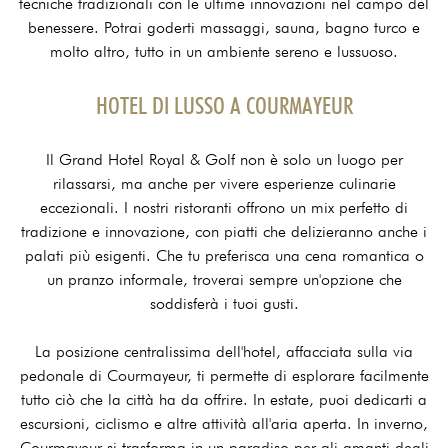
tecniche tradizionali con le ultime innovazioni nel campo del
benessere. Potrai goderti massaggi, sauna, bagno turco e
molto altro, tutto in un ambiente sereno e lussuoso.
HOTEL DI LUSSO A COURMAYEUR
Il Grand Hotel Royal & Golf non è solo un luogo per
rilassarsi, ma anche per vivere esperienze culinarie
eccezionali. I nostri ristoranti offrono un mix perfetto di
tradizione e innovazione, con piatti che delizieranno anche i
palati più esigenti. Che tu preferisca una cena romantica o
un pranzo informale, troverai sempre un'opzione che
soddisferà i tuoi gusti.
La posizione centralissima dell'hotel, affacciata sulla via
pedonale di Courmayeur, ti permette di esplorare facilmente
tutto ciò che la città ha da offrire. In estate, puoi dedicarti a
escursioni, ciclismo e altre attività all'aria aperta. In inverno,
Courmayeur si trasforma in un paradiso per gli amanti degli