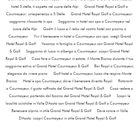
hotel 5 stelle, ti aspetta nel cuore delle Alpi
Grand Hotel Royal e Golf a
Courmayeur: un'esperienza a 5 Stelle
Grand Hotel Royal Golf a Courmayeur:
soggiorno rilassante in spa
Soggiorna in hotel con spa a Courmayeur nel
cuore delle Alpi
Goditi il lusso e il relax nel nostro hotel con piscina a
Courmayeur
Vivi il benessere in hotel a Courmayeur con spa: scegli Grand
Hotel Royal & Golf
Vacanza in famiglia a Courmayeur con Grand Hotel Royal
& Golf
Soggiorno di lusso in albergo a Courmayeur: scopri Grand Hotel
Royal & Golf
Cosa fare a Courmayeur in estate: il Monte Bianco durante il tuo
soggiorno estivo al Grand Hotel Courmayeur & Golf
Bar Royal a Courmayeur,
eleganza da vivere piano
Golf hotel a Courmayeur, lusso che respira Monte
Bianco
Hotel e spa Courmayeur, dove il benessere diventa Royal
Ristoranti
a Courmayeur, il gusto raffinato del Grand Hotel Royal & Golf
Cosa vedere a
Courmayeur, partendo dal fascino del Grand Hotel Royal & Golf
Scopri le
località sciistiche in Valle D'Aosta con Grand Hotel Royal & Golf a Courmayeur
Benessere alpino in stile Grand Hotel Royal & Golf
Dove sciare in Valle
D'Aosta: scopri Courmayeur in stile Grand Hotel Royal & Golf