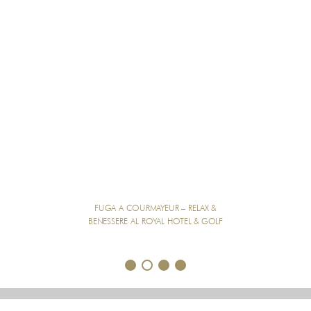
FUGA A COURMAYEUR – RELAX &
BENESSERE AL ROYAL HOTEL & GOLF
1
2
3
4